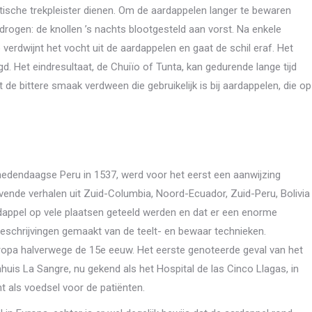
ristische trekpleister dienen. Om de aardappelen langer te bewaren
esdrogen: de knollen ’s nachts blootgesteld aan vorst. Na enkele
erdwijnt het vocht uit de aardappelen en gaat de schil eraf. Het
d. Het eindresultaat, de Chuiïo of Tunta, kan gedurende lange tijd
e bittere smaak verdween die gebruikelijk is bij aardappelen, die op
hedendaagse Peru in 1537, werd voor het eerst een aanwijzing
vende verhalen uit Zuid-Columbia, Noord-Ecuador, Zuid-Peru, Bolivia
ardappel op vele plaatsen geteeld werden en dat er een enorme
eschrijvingen gemaakt van de teelt- en bewaar technieken.
opa halverwege de 15e eeuw. Het eerste genoteerde geval van het
uis La Sangre, nu gekend als het Hospital de las Cinco Llagas, in
t als voedsel voor de patiënten.