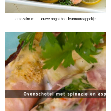
Lentezalm met nieuwe oogst basilicumaardappeltjes