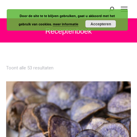
Zoeken:
Door de site te te blijven gebruiken, gaat u akkoord met het
Accepteren
gebruik van cookies.
meer informatie
Receptenboek
Je bent hier:
Gesorteerd
Toont alle 53 resultaten
op
nieuwste