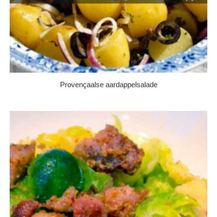
Pro­ven­çaal­se aard­ap­pel­sa­la­de