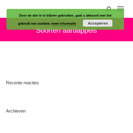
Zoeken:
Door de site te te blijven gebruiken, gaat u akkoord met het
Accepteren
gebruik van cookies.
meer informatie
Soorten aardappels
Je bent hier:
Recente reacties
Archieven