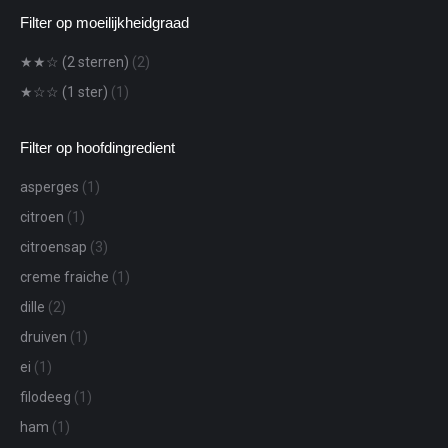
Filter op moeilijkheidgraad
★★☆ (2 sterren)
(2)
★☆☆ (1 ster)
(1)
Filter op hoofdingredient
asperges
(1)
citroen
(1)
citroensap
(3)
creme fraiche
(1)
dille
(2)
druiven
(1)
ei
(1)
filodeeg
(1)
ham
(1)