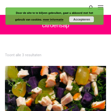
Zoeken:
Door de site te te blijven gebruiken, gaat u akkoord met het
Accepteren
gebruik van cookies.
meer informatie
citroensap
Je bent hier:
Gesorteerd
Toont alle 3 resultaten
op
nieuwste