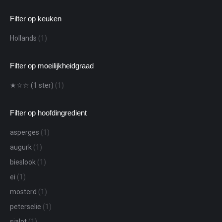
Filter op keuken
Hollands
(1)
Filter op moeilijkheidgraad
★☆☆ (1 ster)
(1)
Filter op hoofdingredient
asperges
(1)
augurk
(1)
bieslook
(1)
ei
(1)
mosterd
(1)
peterselie
(1)
sjalot
(1)