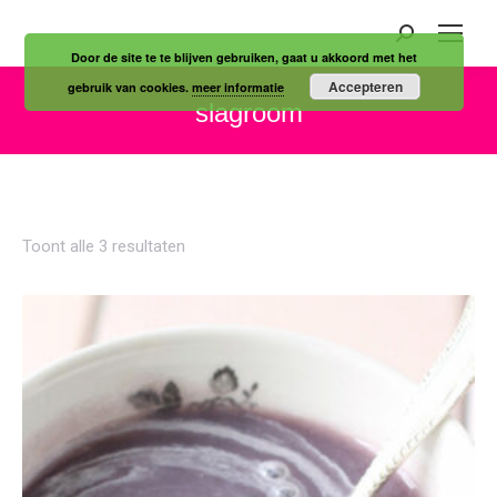
Zoeken:
Door de site te te blijven gebruiken, gaat u akkoord met het
Accepteren
gebruik van cookies.
meer informatie
slagroom
Je bent hier:
Gesorteerd
Toont alle 3 resultaten
op
nieuwste