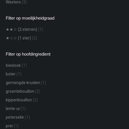
Westers
(3)
Filter op moeilijkheidgraad
★★☆ (2 sterren)
(1)
★☆☆ (1 ster)
(2)
Filter op hoofdingredient
bieslook
(1)
boter
(1)
gemengde kruiden
(1)
groentebouillon
(2)
kippenbouillon
(2)
lente-ui
(1)
peterselie
(1)
prei
(1)