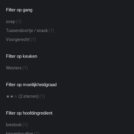
Filter op gang
soep
(1)
Tussendoortje / snack
(1)
Voorgerecht
(1)
Filter op keuken
Westers
(1)
Filter op moeilijkheidgraad
★★☆ (2 sterren)
(1)
Filter op hoofdingredient
bieslook
(1)
kippenbouillon
(1)