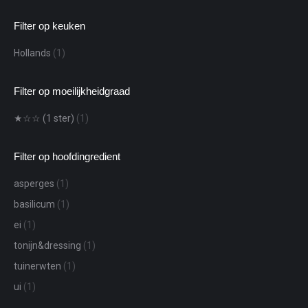
Filter op keuken
Hollands
(1)
Filter op moeilijkheidgraad
★☆☆ (1 ster)
(1)
Filter op hoofdingredient
asperges
(1)
basilicum
(1)
ei
(1)
tonijn&dressing
(1)
tuinerwten
(1)
ui
(1)