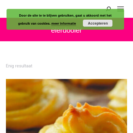
Zoeken:
Door de site te te blijven gebruiken, gaat u akkoord met het
Accepteren
gebruik van cookies.
meer informatie
eierdooier
Je bent hier:
Enig resultaat