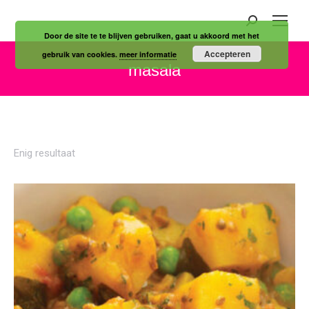
Zoeken:
Door de site te te blijven gebruiken, gaat u akkoord met het
Accepteren
gebruik van cookies.
meer informatie
masala
Je bent hier:
Enig resultaat