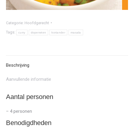
Categorie:
Hoofdgerecht
Tags:
curry
doperwten
koriander
masala
Beschrijving
Aanvullende informatie
Aantal personen
– 4 personen
Benodigdheden