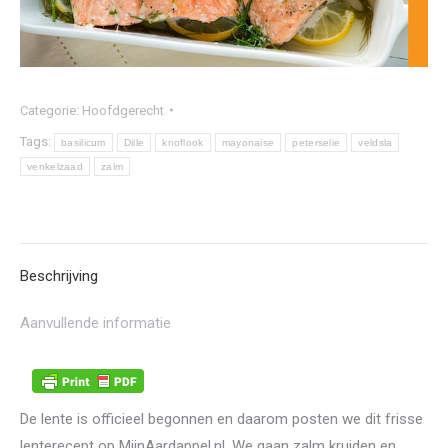
Categorie:
Hoofdgerecht
Tags:
basilicum
Dille
knoflook
mayonaise
peterselie
veldsla
venkelzaad
zalm
Beschrijving
Aanvullende informatie
De lente is officieel begonnen en daarom posten we dit frisse
lenterecept op MijnAardappel.nl. We gaan zalm kruiden en