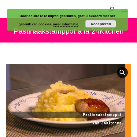
Zoeken:
Door de site te te blijven gebruiken, gaat u akkoord met het
Accepteren
gebruik van cookies.
meer informatie
Pastinaakstamppot à la 24Kitchen
Je bent hier: