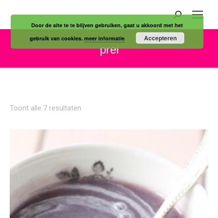
Zoeken:
Door de site te te blijven gebruiken, gaat u akkoord met het
Accepteren
gebruik van cookies.
meer informatie
prei
Je bent hier:
Gesorteerd
Toont alle 7 resultaten
op
nieuwste